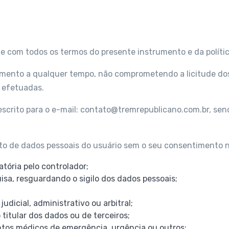
ente com todos os termos do presente instrumento e da políti
ntimento a qualquer tempo, não comprometendo a licitude dos
e efetuadas.
escrito para o e-mail: contato@tremrepublicano.com.br, se
nto de dados pessoais do usuário sem o seu consentimento 
atória pelo controlador;
isa, resguardando o sigilo dos dados pessoais;
judicial, administrativo ou arbitral;
 titular dos dados ou de terceiros;
ntos médicos de emergência, urgência ou outros;