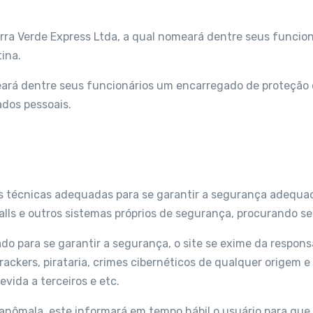
ra Verde Express Ltda, a qual nomeará dentre seus funcioná
tina.
eará dentre seus funcionários um encarregado de proteção de
ados pessoais.
s técnicas adequadas para se garantir a segurança adequad
ewalls e outros sistemas próprios de segurança, procurando 
o para se garantir a segurança, o site se exime da respons
rackers, pirataria, crimes cibernéticos de qualquer origem e
vida a terceiros e etc.
e anômala, este informará em tempo hábil o usuário para qu