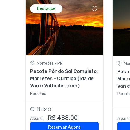
Destaque
Morretes - PR
Mor
Pacote Pôr do Sol Completo:
Pacot
Morretes - Curitiba (Ida de
Morre
Van e Volta de Trem)
Van e
Pacotes
Pacot
11 Horas
R$ 488,00
A partir
A parti
Reservar Agora