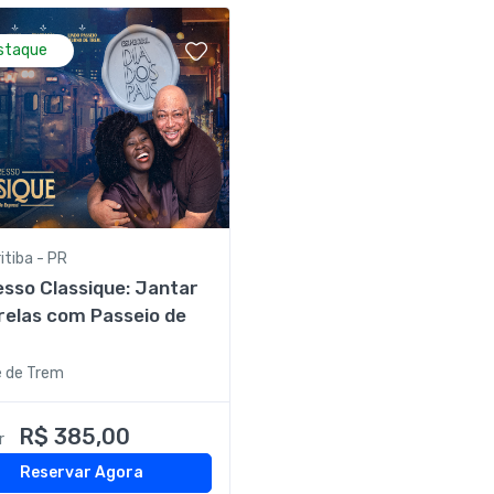
staque
itiba - PR
sso Classique: Jantar
relas com Passeio de
m
e de Trem
R$ 385,00
r
Reservar Agora