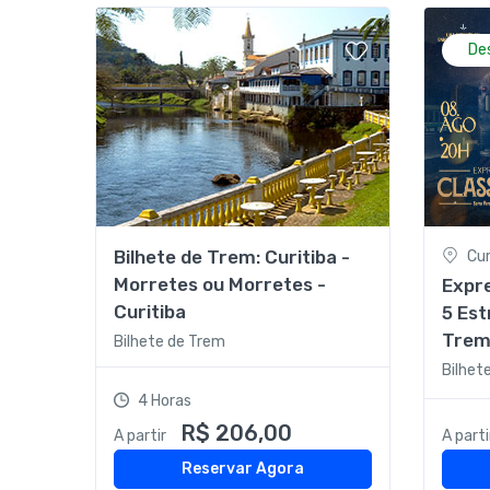
De
Bilhete de Trem: Curitiba -
Cur
Morretes ou Morretes -
Expre
Curitiba
5 Est
Tre
Bilhete de Trem
Bilhet
4 Horas
R$ 206,00
A partir
A parti
Reservar Agora