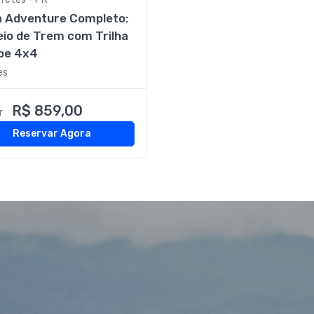
a Adventure Completo:
io de Trem com Trilha
ipe 4x4
es
R$ 859,00
r
Reservar Agora