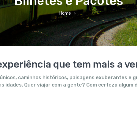
Bilhetes e Pacotes
Home
experiência que tem mais a ve
únicos, caminhos históricos, paisagens exuberantes e g
 as idades. Quer viajar com a gente? Com certeza algum