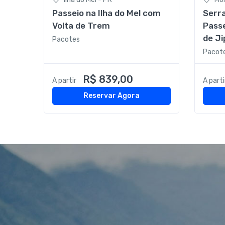
Passeio na Ilha do Mel com
Serr
Volta de Trem
Passe
de J
Pacotes
Pacot
R$ 839,00
A partir
A parti
Reservar Agora