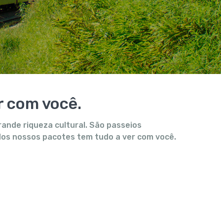
r com você.
rande riqueza cultural. São passeios
 dos nossos pacotes tem tudo a ver com você.