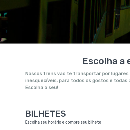
Escolha a 
Nossos trens vão te transportar por lugares 
inesquecíveis, para todos os gostos e todas
Escolha o seu!
BILHETES
Escolha seu horário e compre seu bilhete